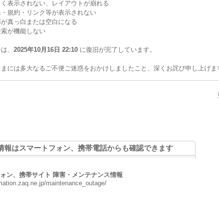
しく表示されない、レイアウトが崩れる
像・規約・リンク等が表示されない
部が真っ白または空白になる
検索が機能しない
合は、
2025年10月16日 22:10
に復旧が完了しています。
さまには多大なるご不便ご迷惑をおかけしましたこと、深くお詫び申し上げま
情報はスマートフォン、携帯電話からも確認できます
ォン、携帯サイト 障害・メンテナンス情報
rmation.zaq.ne.jp/maintenance_outage/