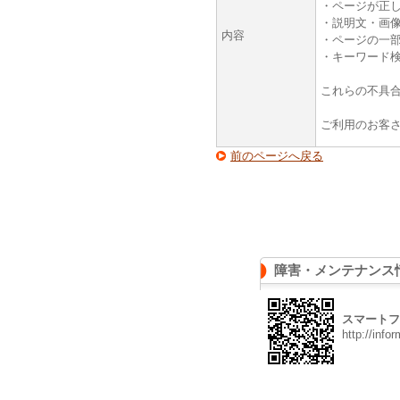
・ページが正
・説明文・画
内容
・ページの一
・キーワード
これらの不具
ご利用のお客
前のページへ戻る
障害・メンテナンス
スマートフ
http://info