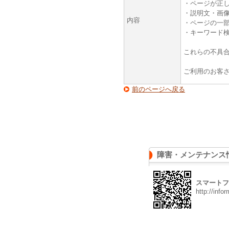
・ページが正
・説明文・画
内容
・ページの一
・キーワード
これらの不具
ご利用のお客
前のページへ戻る
障害・メンテナンス
スマートフ
http://info