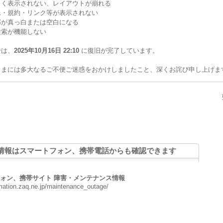
しく表示されない、レイアウトが崩れる
像・規約・リンク等が表示されない
部が真っ白または空白になる
検索が機能しない
合は、
2025年10月16日 22:10
に復旧が完了しています。
さまには多大なるご不便ご迷惑をおかけしましたこと、深くお詫び申し上げま
情報はスマートフォン、携帯電話からも確認できます
ォン、携帯サイト 障害・メンテナンス情報
rmation.zaq.ne.jp/maintenance_outage/