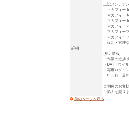
上記メンテナ
マカフィー fo
マカフィー fo
マカフィー f
マカフィーマ
マカフィーマ
マカフィープ
設定・管理な
詳細
[補足情報]
・作業の進捗
・DAT（ウイ
・再度ログイ
行われ、最新
ご利用のお客
ご協力を賜り
前のページへ戻る